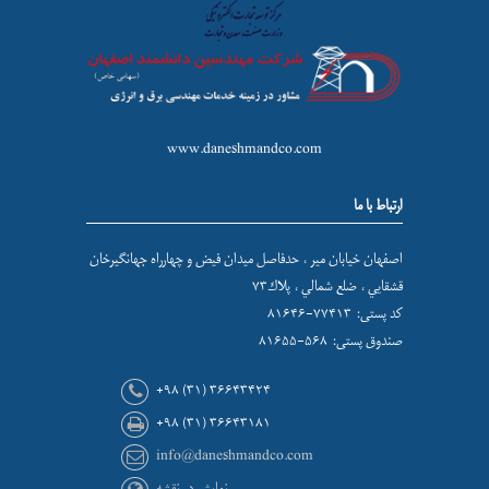
www.daneshmandco.com
ارتباط با ما
اصفهان خيابان مير ، حدفاصل ميدان فيض و چهارراه جهانگيرخان
قشقايي ، ضلع شمالي ، پلاك۷۳
کد پستی: ۷۷۴۱۳-۸۱۶۴۶
صندوق پستی: ۵۶۸-۸۱۶۵۵
+۹۸ (۳۱) ۳۶۶۴۳۴۲۴
+۹۸ (۳۱) ۳۶۶۴۳۱۸۱
info@daneshmandco.com
نمایش در نقشه