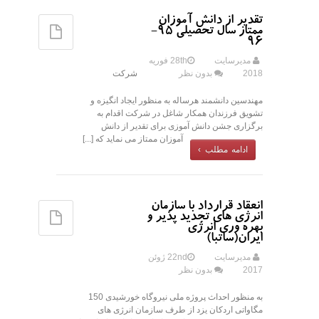
تقدیر از دانش آموزان
ممتاز سال تحصیلی 95-
96
مدیرسایت
28th فوریه
2018
بدون نظر
شرکت
مهندسین دانشمند هرساله به منظور ایجاد انگیزه و
تشویق فرزندان همکار شاغل در شرکت اقدام به
برگزاری جشن دانش آموزی برای تقدیر از دانش
آموزان ممتاز می نماید که [...]
ادامه مطلب ›
انعقاد قرارداد با سازمان
انرژی های تجدید پذیر و
بهره وری انرژی
ایران(ساتبا)
مدیرسایت
22nd ژوئن
2017
بدون نظر
به منظور احداث پروژه ملی نیروگاه خورشیدی 150
مگاواتی اردکان یزد از طرف سازمان انرژی های