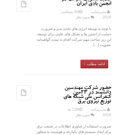
انجمن بادی ایران
مدیرسایت
3rd سپتامبر
2018
بدون نظر
با توجه به توسعه انرژی های تجدید پذیر و ضرورت
حمایت از انجمن ها و تشکل های علمی برای توسعه
این زیر ساخت مهم شرکت اقدام به تمدید گواهینامه
عضویت […]
ادامه مطلب ›
حضور شرکت مهندسین
دانشمند در 23مین
کنفرانس ملی شبکه های
توزیع نیروی برق
مدیرسایت
11th مه
2018
بدون نظر
ضرورت استفاده از فناوری اطلاعات در صنعت برق
برای ایجاد سیستم های یکپارچه و هوشمند به منظور