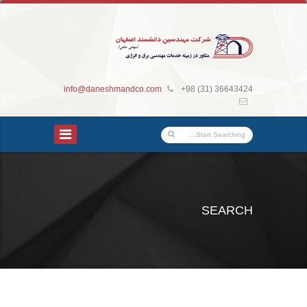
info@daneshmandco.com
+98 (31) 36643424
SEARCH