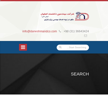
info@daneshmandco.com
+98 (31) 36643424
SEARCH