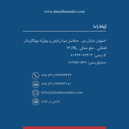
www.daneshmandco.com
ارتباط با ما
اصفهان خيابان مير ، حدفاصل ميدان فيض و چهارراه جهانگيرخان
قشقايي ، ضلع شمالي ، پلاك۷۳
کد پستی: ۷۷۴۱۳-۸۱۶۴۶
صندوق پستی: ۵۶۸-۸۱۶۵۵
+۹۸ (۳۱) ۳۶۶۴۳۴۲۴
+۹۸ (۳۱) ۳۶۶۴۳۱۸۱
info@daneshmandco.com
نمایش در نقشه