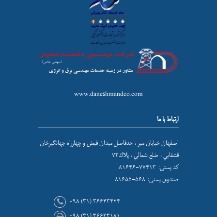
www.daneshmandco.com
ارتباط با ما
اصفهان خيابان مير ، حدفاصل ميدان فيض و چهارراه جهانگيرخان
قشقايي ، ضلع شمالي ، پلاك۷۳
کد پستی: ۷۷۴۱۳-۸۱۶۴۶
صندوق پستی: ۵۶۸-۸۱۶۵۵
+۹۸ (۳۱) ۳۶۶۴۳۴۲۴
+۹۸ (۳۱) ۳۶۶۴۳۱۸۱