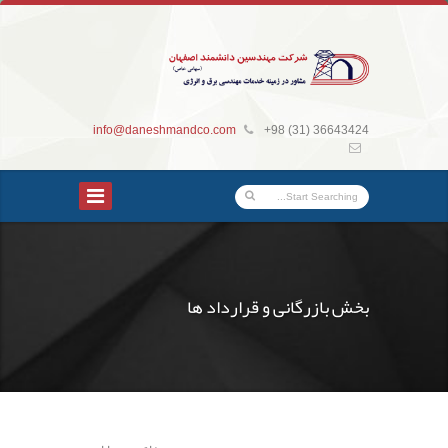
info@daneshmandco.com
+98 (31) 36643424
بخش بازرگانی و قرارداد ها